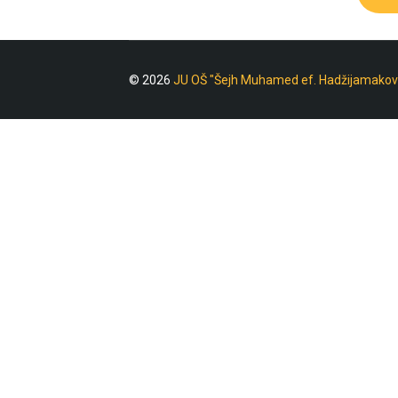
© 2026
JU OŠ "Šejh Muhamed ef. Hadžijamakov