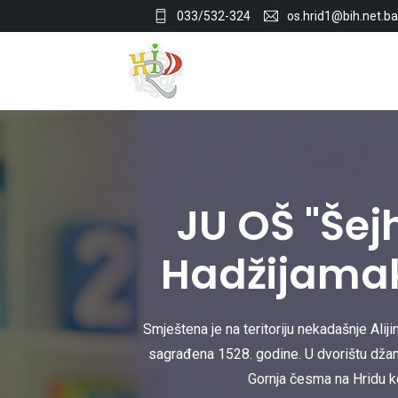
033/532-324
os.hrid1@bih.net.ba
JU OŠ "Še
Hadžijamak
Smještena je na teritoriju nekadašnje Aliji
sagrađena 1528. godine. U dvorištu džami
Gornja česma na Hridu ko