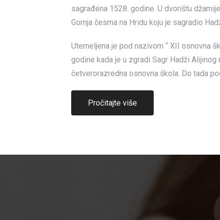
sagrađena 1528. godine. U dvorištu džamije 
Gornja česma na Hridu koju je sagradio Hadž
Utemeljena je pod nazivom “ XII osnovna ško
godine kada je u zgradi Sagr Hadži Alijino
četverorazredna osnovna škola. Do tada pod
Pročitajte više