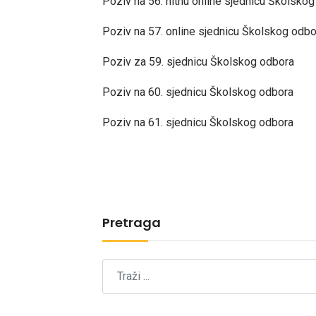
Poziv na 56. hitnu online sjednicu Školsko
Poziv na 57. online sjednicu Školskog odbo
Poziv za 59. sjednicu Školskog odbora
Poziv na 60. sjednicu Školskog odbora
Poziv na 61. sjednicu Školskog odbora
Pretraga