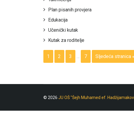
Plan pisanih provjera
Edukacija
Učenički kutak
Kutak za roditelje
1
2
3
…
7
Sljedeća stranica 
© 2026
JU OŠ "Šejh Muhamed ef. Hadžijamakov