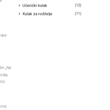
ne
Učenički kutak
(12)
Kutak za roditelje
(11)
ruke
ilm „Ne
ilja,
liči
ovoj