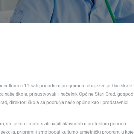
s početkom u 11 sati prigodnim programom obilježen je Dan škole.
ka naše škole, prisustvovali i: načelnik Općine Stari Grad, gospod
rad, direktori škola sa područja naše općine kao i predstavnici
, što je bio i moto svih naših aktivnosti u proteklom periodu.
 sekcija, pripremili smo bogat kulturno-umjetnički program, u koj