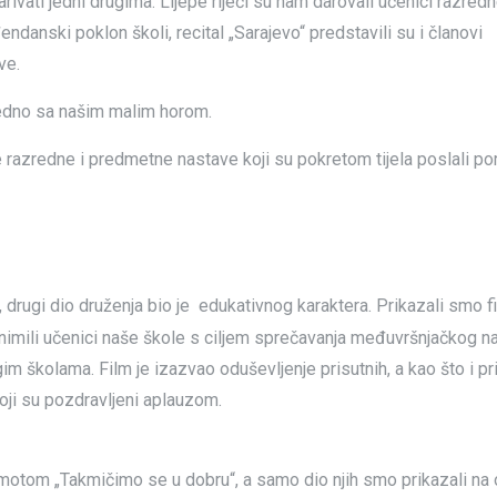
ivati jedni drugima. Lijepe riječi su nam darovali učenici razred
endanski poklon školi, recital „Sarajevo“ predstavili su i članovi
ve.
edno sa našim malim horom.
e razredne i predmetne nastave koji su pokretom tijela poslali po
 drugi dio druženja bio je
edukativnog karaktera. Prikazali smo f
nimili učenici naše škole s ciljem sprečavanja međuvršnjačkog nas
m školama. Film je izazvao oduševljenje prisutnih, a kao što i pri
 koji su pozdravljeni aplauzom.
 motom „Takmičimo se u dobru“, a samo dio njih smo prikazali na 