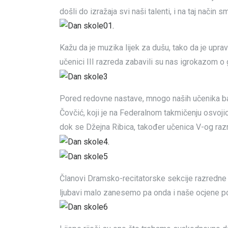
došli do izražaja svi naši talenti, i na taj način
Kažu da je muzika lijek za dušu, tako da je upra
učenici III razreda zabavili su nas igrokazom o g
Pored redovne nastave, mnogo naših učenika bav
Čovčić, koji je na Federalnom takmičenju osvojio
dok se Džejna Ribica, također učenica V-og razr
Članovi Dramsko-recitatorske sekcije razredn
ljubavi malo zanesemo pa onda i naše ocjene po