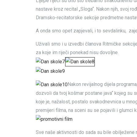
Lijepe riječi su ono što trebamo svakodnevno dar
nastave kroz recital „Sloga“. Nakon njih, svoj rođ
Dramsko-recitatorske sekcije predmetne nasta
A onda smo opet zapjevali, i to sevdalinku,
zaj
Uživali smo i u izvedbi članova Ritmičke sekcij
za koje im riječi ponekad nisu dovoljne.
Nakon revijalnog dijela programa,
dozvoli da tvoj košmar postane java“ kojeg su s
koje je, nažalost, postalo svakodnevnica u mnogi
premijeri filma, na sceni su se pojavili i glumci
Sve naše aktivnosti do sada su bile obilježene