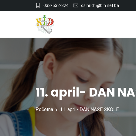
033/532-324
os.hrid1@bih.net.ba
11. april- DAN N
Početna
11. april- DAN NAŠE ŠKOLE