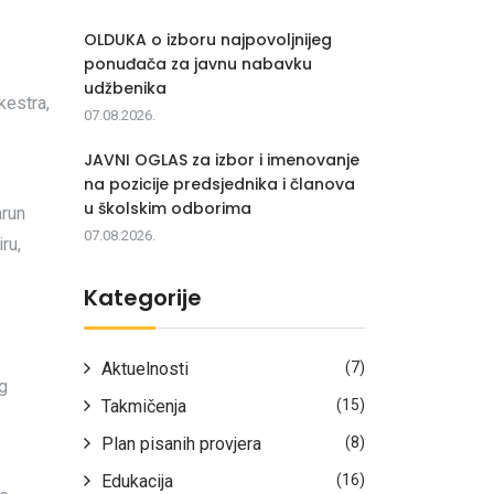
OLDUKA o izboru najpovoljnijeg
ponuđača za javnu nabavku
udžbenika
kestra,
07.08.2026.
JAVNI OGLAS za izbor i imenovanje
na pozicije predsjednika i članova
u školskim odborima
arun
07.08.2026.
ru,
Kategorije
Aktuelnosti
(7)
g
Takmičenja
(15)
Plan pisanih provjera
(8)
Edukacija
(16)