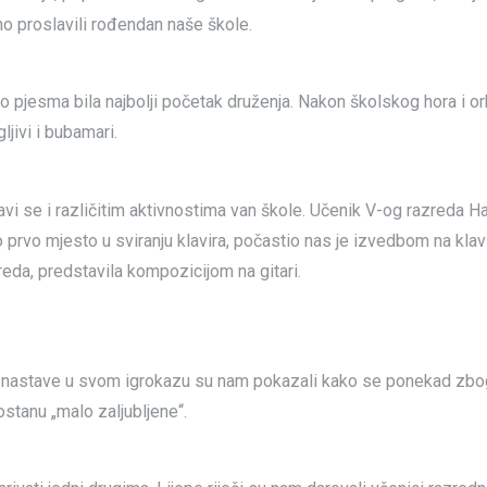
 smo proslavili rođendan naše škole.
vo pjesma bila najbolji početak druženja. Nakon školskog hora i or
ljivi i bubamari.
i se i različitim aktivnostima van škole. Učenik V-og razreda H
 prvo mjesto u sviranju klavira, počastio nas je izvedbom na klavi
eda, predstavila kompozicijom na gitari.
e nastave u svom igrokazu su nam pokazali kako se ponekad zbo
stanu „malo zaljubljene“.