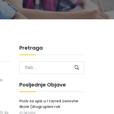
Pretraga
in
Posljednje Objave
Poziv za upis u I razred osnovne
škole (drugi upisni rok
em su
07.08.2026.