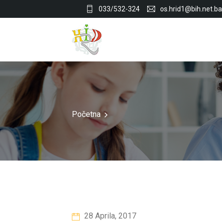
033/532-324
os.hrid1@bih.net.ba
Početna
28 Aprila, 2017