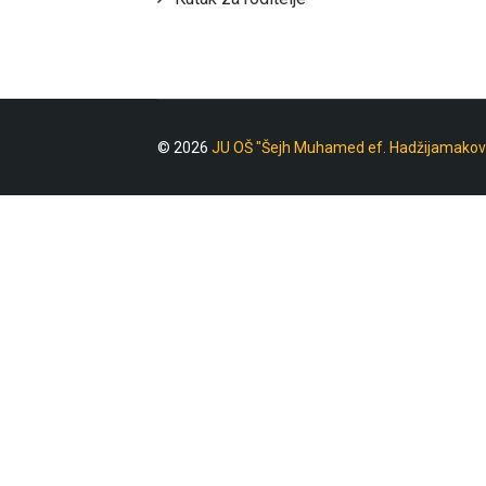
© 2026
JU OŠ "Šejh Muhamed ef. Hadžijamakov