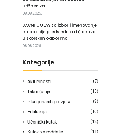
udžbenika
08.08.2026.
JAVNI OGLAS za izbor i imenovanje
na pozicije predsjednika i članova
u školskim odborima
08.08.2026.
Kategorije
Aktuelnosti
(7)
Takmičenja
(15)
Plan pisanih provjera
(8)
Edukacija
(16)
Učenički kutak
(12)
Kutak za roditelje
(11)