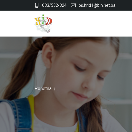
033/532-324
os.hrid1@bih.net.ba
Početna