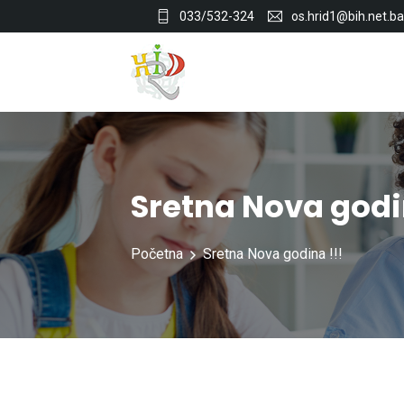
033/532-324
os.hrid1@bih.net.ba
Sretna Nova godin
Početna
Sretna Nova godina !!!