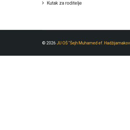
Kutak za roditelje
© 2026
JU OŠ "Šejh Muhamed ef. Hadžijamakov