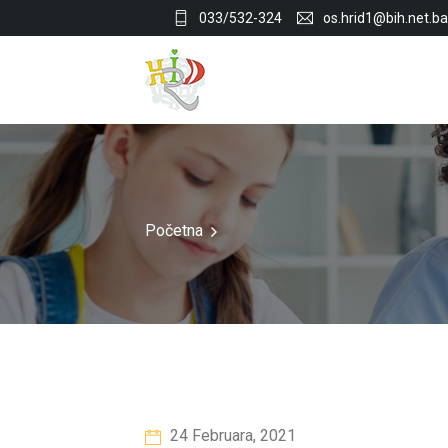
033/532-324
os.hrid1@bih.net.ba
Početna
24 Februara, 2021