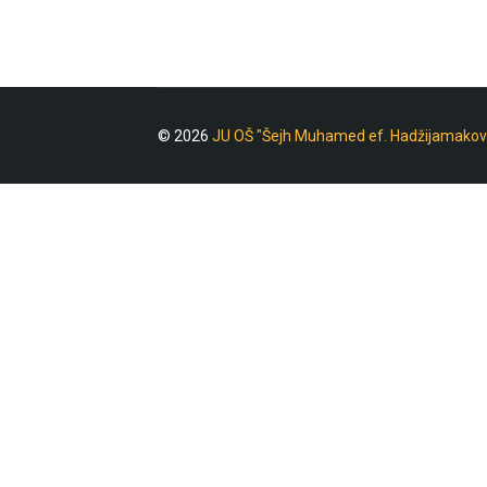
© 2026
JU OŠ "Šejh Muhamed ef. Hadžijamakov