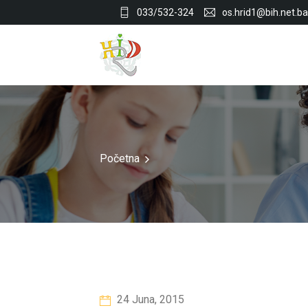
033/532-324
os.hrid1@bih.net.ba
Početna
24 Juna, 2015