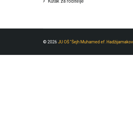
Kutak za roditelje
© 2026
JU OŠ "Šejh Muhamed ef. Hadžijamakov