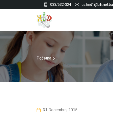
033/532-324
os.hrid1@bih.net.ba
Početna
31 Decembra, 2015