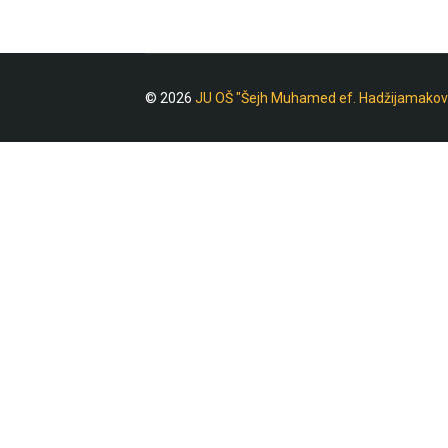
© 2026
JU OŠ "Šejh Muhamed ef. Hadžijamakov