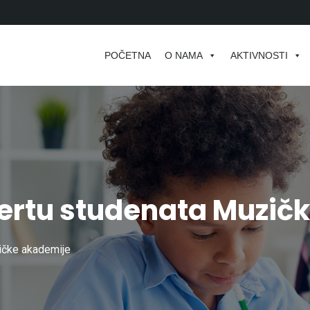
POČETNA
O NAMA
AKTIVNOSTI
certu studenata Muzič
ičke akademije