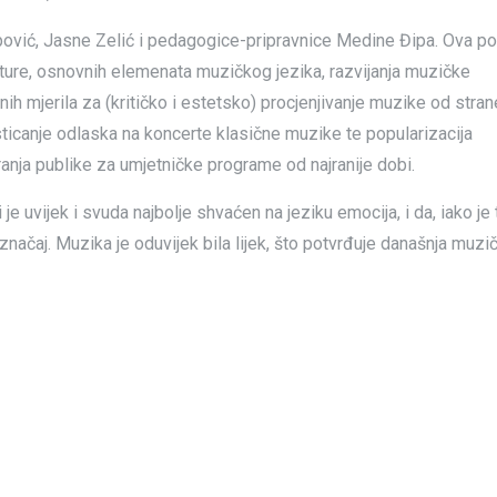
pović, Jasne Zelić i pedagogice-pripravnice Medine Đipa. Ova po
lture, osnovnih elemenata muzičkog jezika, razvijanja muzičke
snih mjerila za (kritičko i estetsko) procjenjivanje muzike od stran
ticanje odlaska na koncerte klasične muzike te popularizacija
nja publike za umjetničke programe od najranije dobi.
e uvijek i svuda najbolje shvaćen na jeziku emocija, i da, iako je 
načaj. Muzika je oduvijek bila lijek, što potvrđuje današnja muzi