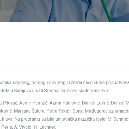
2 učenika sedmog, osmog i devetog razreda naše škole prisustvova
eta u Sarajevu u sali Srednje muzičke škole Sarajevo.
 Piknjač, Asmir Hamzić, Azmir Halilović, Danijel Lovrić, Danijel M
saković, Marijana Čutura, Petra Tokić i Sonja Međugorac uz umjetn
 klavir. Na programu su bila umjetnička muzička djela: M. Schmidt,
eris, A. Vivaldi i I. Lachner.