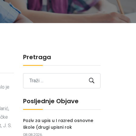
Pretraga
lo je
Posljednje Objave
arić,
ičke
Poziv za upis u I razred osnovne
 J. S.
škole (drugi upisni rok
08.08.2026.