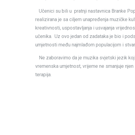
Učenici su bili u pratnji nastavnica Branke Po
realizirana je sa ciljem unapređenja muzičke ku
kreativnosti, uspostavljanja i usvajanja vrijedno
učenika. Uz ovo jedan od zadataka je bio i pods
umjetnosti među najmlađom populacijom i stvara
Ne zaboravimo da je muzika svjetski jezik koji j
vremenska umjetnost, vrijeme ne smanjuje njen z
terapija.