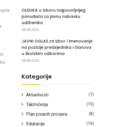
OLDUKA o izboru najpovoljnijeg
sjeta
ponuđača za javnu nabavku
udžbenika
e
08.08.2026.
JAVNI OGLAS za izbor i imenovanje
na pozicije predsjednika i članova
u školskim odborima
to
08.08.2026.
čka
Kategorije
Aktuelnosti
(7)
Takmičenja
(15)
Plan pisanih provjera
(8)
Edukacija
(16)