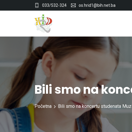
033/532-324
os.hrid1@bih.net.ba
Bili smo na kon
Početna
Bili smo na koncertu studenata Muz