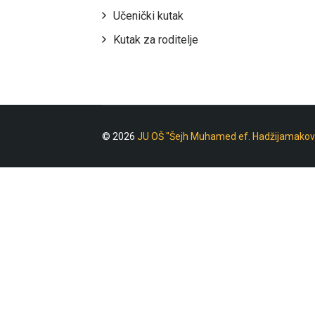
Učenički kutak
Kutak za roditelje
© 2026
JU OŠ "Šejh Muhamed ef. Hadžijamakov