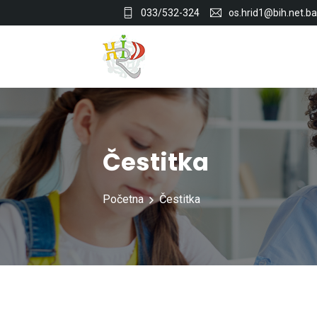
033/532-324
os.hrid1@bih.net.ba
Čestitka
Početna
Čestitka