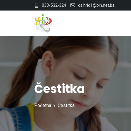
033/532-324
os.hrid1@bih.net.ba
Čestitka
Početna
Čestitka