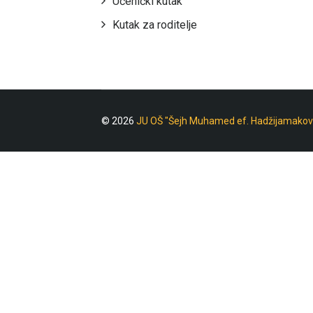
Učenički kutak
Kutak za roditelje
© 2026
JU OŠ "Šejh Muhamed ef. Hadžijamakov