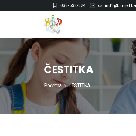
033/532-324
os.hrid1@bih.net.ba
ČESTITKA
Početna
ČESTITKA