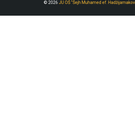
© 2026
JU OŠ "Šejh Muhamed ef. Hadžijamakov