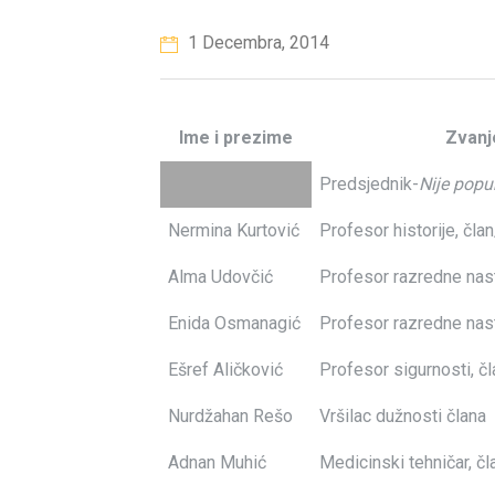
1 Decembra, 2014
Ime i prezime
Zvanje
Predsjednik-
Nije popu
Nermina Kurtović
Profesor historije, čl
Alma Udovčić
Profesor razredne nast
Enida Osmanagić
Profesor razredne nast
Ešref Aličković
Profesor sigurnosti, čl
Nurdžahan Rešo
Vršilac dužnosti člana
Adnan Muhić
Medicinski tehničar, čl