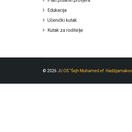
Plan pisanih provjera
Edukacija
Učenički kutak
Kutak za roditelje
© 2026
JU OŠ "Šejh Muhamed ef. Hadžijamakov