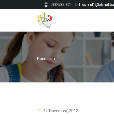
033/532-324
os.hrid1@bih.net.ba
Početna
22 Novembra, 2012