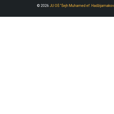
© 2026
JU OŠ "Šejh Muhamed ef. Hadžijamakov