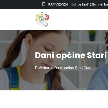
033/532-324
os.hrid1@bih.net.ba
Dani općine Star
Početna
Dani općine Stari Grad