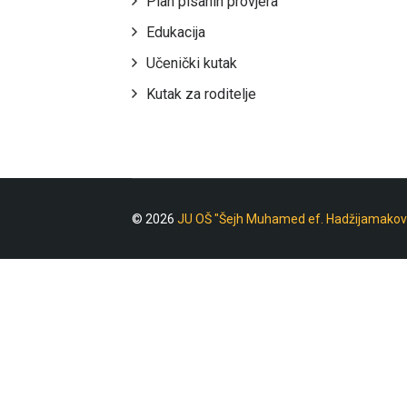
Plan pisanih provjera
Edukacija
Učenički kutak
Kutak za roditelje
© 2026
JU OŠ "Šejh Muhamed ef. Hadžijamakov