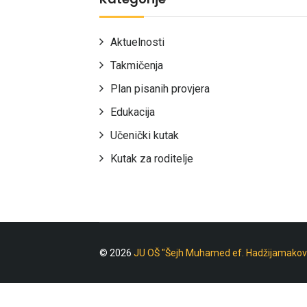
Aktuelnosti
Takmičenja
Plan pisanih provjera
Edukacija
Učenički kutak
Kutak za roditelje
© 2026
JU OŠ "Šejh Muhamed ef. Hadžijamakov