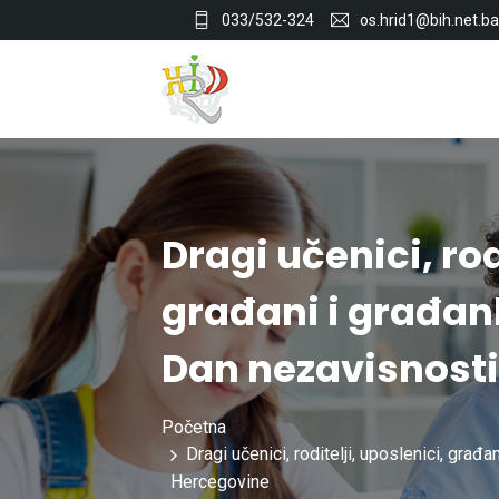
033/532-324
os.hrid1@bih.net.ba
Dragi učenici, rod
građani i građan
Dan nezavisnosti
Početna
Dragi učenici, roditelji, uposlenici, gr
Hercegovine