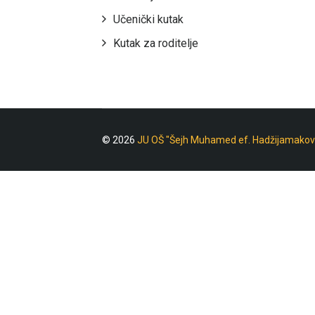
Učenički kutak
Kutak za roditelje
© 2026
JU OŠ "Šejh Muhamed ef. Hadžijamakov