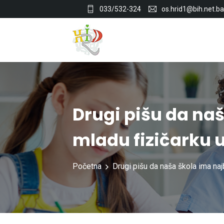
033/532-324
os.hrid1@bih.net.ba
Drugi pišu da naš
mladu fizičarku u
Početna
Drugi pišu da naša škola ima naj