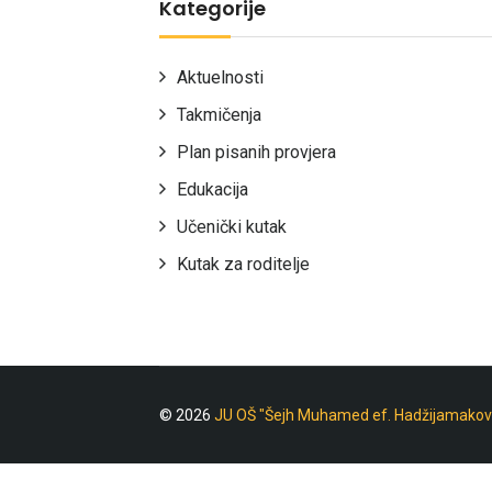
Kategorije
Aktuelnosti
Takmičenja
Plan pisanih provjera
Edukacija
Učenički kutak
Kutak za roditelje
© 2026
JU OŠ "Šejh Muhamed ef. Hadžijamakov