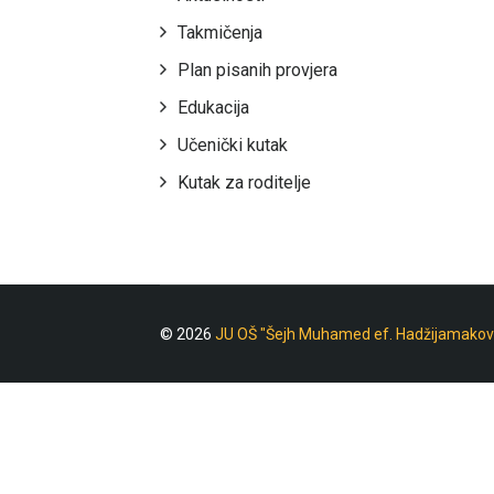
Takmičenja
Plan pisanih provjera
Edukacija
Učenički kutak
Kutak za roditelje
© 2026
JU OŠ "Šejh Muhamed ef. Hadžijamakov