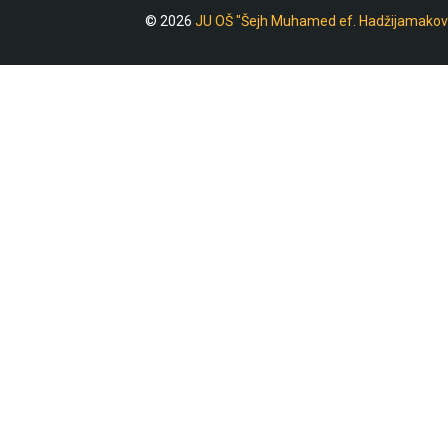
© 2026
JU OŠ "Šejh Muhamed ef. Hadžijamakov