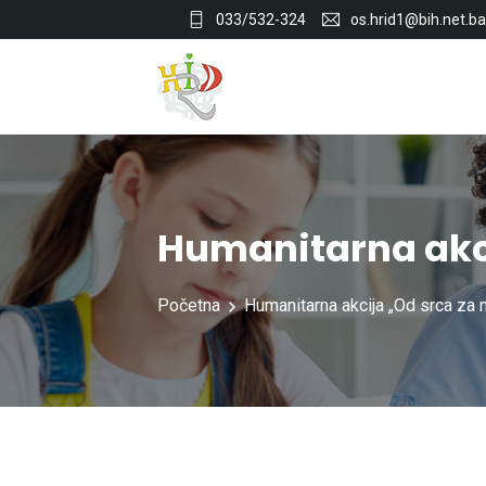
033/532-324
os.hrid1@bih.net.ba
Humanitarna akci
Početna
Humanitarna akcija „Od srca za n