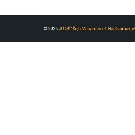
© 2026
JU OŠ "Šejh Muhamed ef. Hadžijamakov