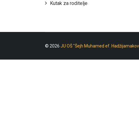
Kutak za roditelje
© 2026
JU OŠ "Šejh Muhamed ef. Hadžijamakov