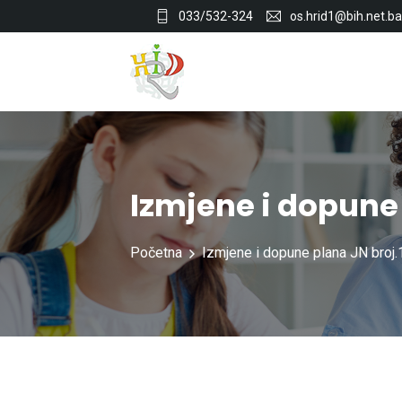
033/532-324
os.hrid1@bih.net.ba
Izmjene i dopune 
Početna
Izmjene i dopune plana JN broj.