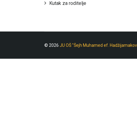
Kutak za roditelje
© 2026
JU OŠ "Šejh Muhamed ef. Hadžijamakov