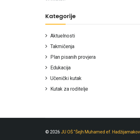
Kategorije
Aktuelnosti
Takmičenja
Plan pisanih provjera
Edukacija
Učenički kutak
Kutak za roditelje
© 2026
JU OŠ "Šejh Muhamed ef. Hadžijamakov