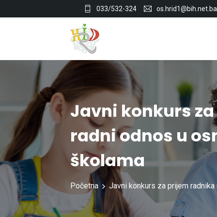
033/532-324
os.hrid1@bih.net.ba
Javni konkurs za
radni odnos u os
školama
Početna
Javni konkurs za prijem radnika