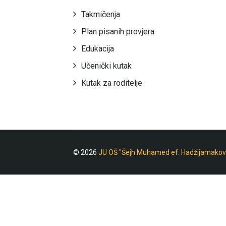
Takmičenja
Plan pisanih provjera
Edukacija
Učenički kutak
Kutak za roditelje
© 2026
JU OŠ "Šejh Muhamed ef. Hadžijamakov