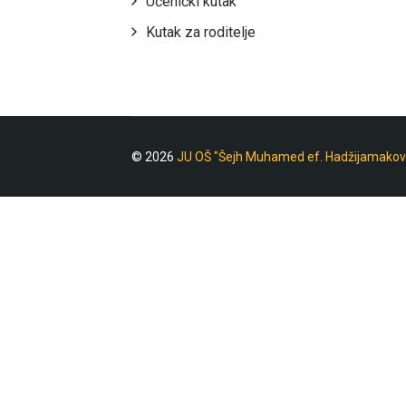
Učenički kutak
Kutak za roditelje
© 2026
JU OŠ "Šejh Muhamed ef. Hadžijamakov