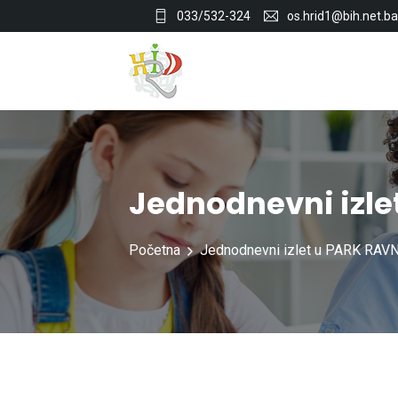
033/532-324
os.hrid1@bih.net.ba
Jednodnevni izle
Početna
Jednodnevni izlet u PARK RAV