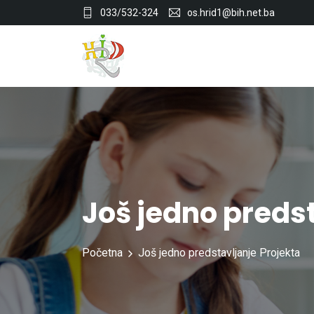
033/532-324
os.hrid1@bih.net.ba
Još jedno predst
Početna
Još jedno predstavljanje Projekta