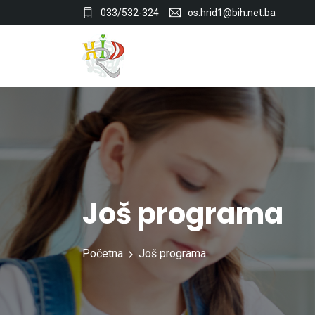
033/532-324
os.hrid1@bih.net.ba
Još programa
Početna
Još programa