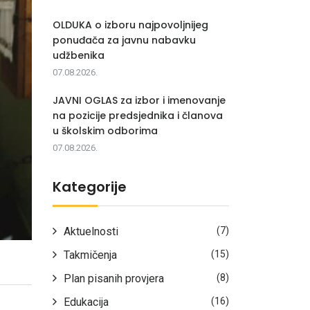
OLDUKA o izboru najpovoljnijeg
ponuđača za javnu nabavku
udžbenika
07.08.2026.
JAVNI OGLAS za izbor i imenovanje
na pozicije predsjednika i članova
u školskim odborima
07.08.2026.
Kategorije
Aktuelnosti
(7)
Takmičenja
(15)
Plan pisanih provjera
(8)
Edukacija
(16)