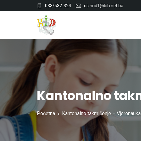
033/532-324
os.hrid1@bih.net.ba
Kantonalno tak
Početna
Kantonalno takmičenje – Vjeronauka