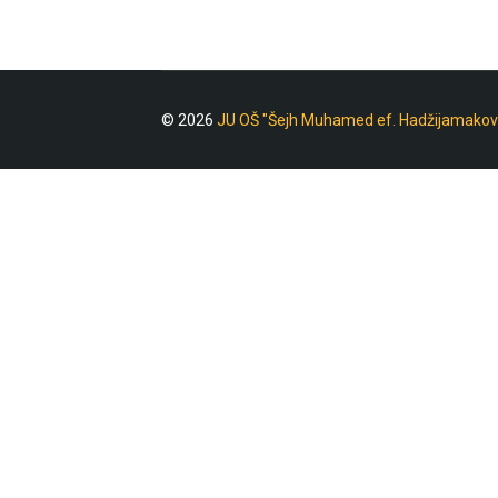
© 2026
JU OŠ "Šejh Muhamed ef. Hadžijamakov