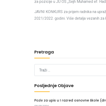
za pozicije u JU OŠ „Šejh Muhamed ef. Hadž
JAVNI KONKURS za prijem radnika na upražn
2021/2022. godini. Više detalja vezanih za
Pretraga
Posljednje Objave
Poziv za upis u I razred osnovne škole (dr