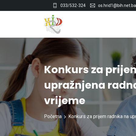
033/532-324
os.hrid1@bih.net.ba
Konkurs za prije
upražnjena radn
vrijeme
Početna
Konkurs za prijem radnika na up