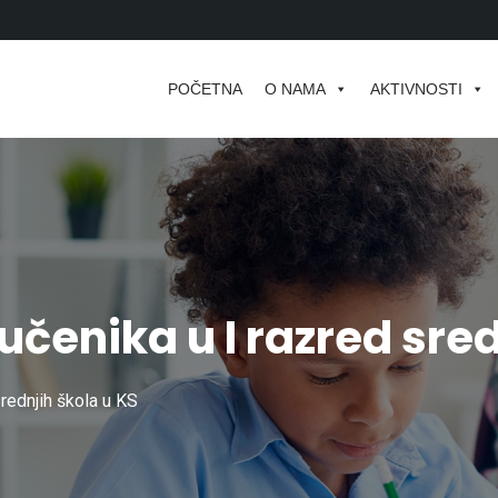
POČETNA
O NAMA
AKTIVNOSTI
učenika u I razred sred
rednjih škola u KS