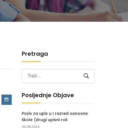
Pretraga
Posljednje Objave
Poziv za upis u I razred osnovne
škole (drugi upisni rok
06.08.2026.