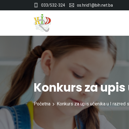
033/532-324
os.hrid1@bih.net.ba
Konkurs za upis 
Početna
Konkurs za upis učenika u I razred s