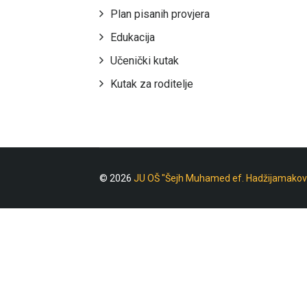
Plan pisanih provjera
Edukacija
Učenički kutak
Kutak za roditelje
© 2026
JU OŠ "Šejh Muhamed ef. Hadžijamakov