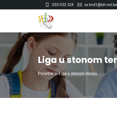
033/532-324
os.hrid1@bih.net.ba
Liga u stonom te
Početna
Liga u stonom tenisu