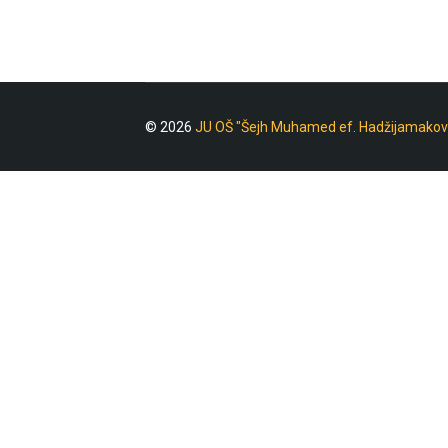
© 2026
JU OŠ "Šejh Muhamed ef. Hadžijamakov