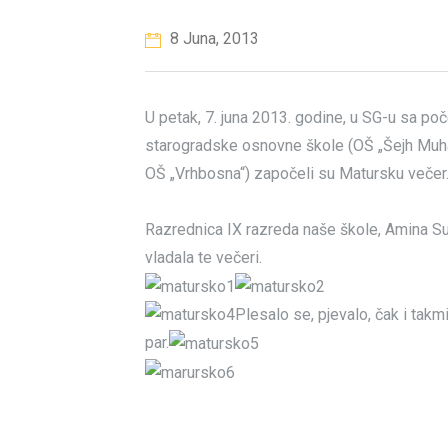
8 Juna, 2013
U petak, 7. juna 2013. godine, u SG-u sa poč
starogradske osnovne škole (OŠ „Šejh Muha
OŠ „Vrhbosna“) započeli su Matursku večer
Razrednica IX razreda naše škole, Amina Su
vladala te večeri.
Plesalo se, pjevalo, čak i takmič
par.