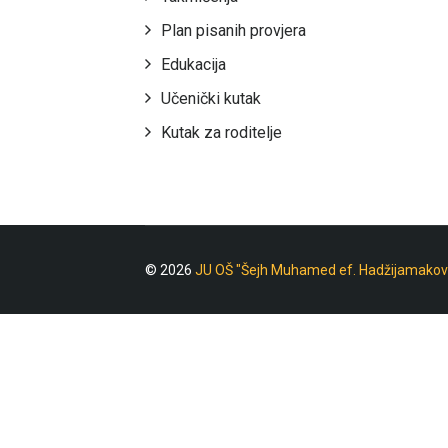
Plan pisanih provjera
Edukacija
Učenički kutak
Kutak za roditelje
© 2026
JU OŠ "Šejh Muhamed ef. Hadžijamakov