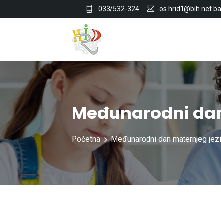
033/532-324
os.hrid1@bih.net.ba
Međunarodni dan
Početna
Međunarodni dan maternjeg jez