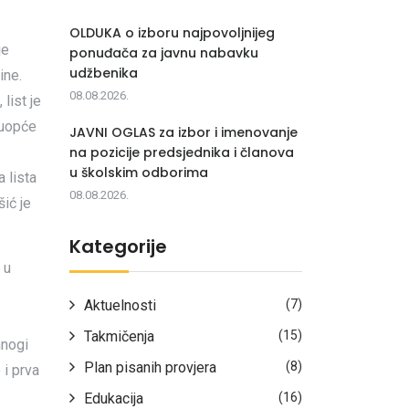
OLDUKA o izboru najpovoljnijeg
je
ponuđača za javnu nabavku
udžbenika
ine.
08.08.2026.
list je
o uopće
JAVNI OGLAS za izbor i imenovanje
na pozicije predsjednika i članova
u školskim odborima
a lista
08.08.2026.
ić je
Kategorije
 u
Aktuelnosti
(7)
Takmičenja
(15)
mnogi
Plan pisanih provjera
(8)
 i prva
Edukacija
(16)