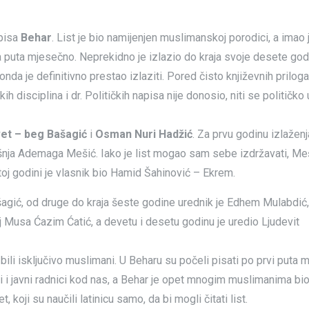
opisa
Behar
. List je bio namijenjen muslimanskoj porodici, a imao 
a puta mjesečno. Neprekidno je izlazio do kraja svoje desete god
da je definitivno prestao izlaziti. Pored čisto književnih priloga, 
kih disciplina i dr. Političkih napisa nije donosio, niti se političk
et – beg Bašagić
i
Osman Nuri Hadžić
. Za prvu godinu izlaženj
ešnja Ademaga Mešić. Iako je list mogao sam sebe izdržavati, Meš
toj godini je vlasnik bio Hamid Šahinović – Ekrem.
agić, od druge do kraja šeste godine urednik je Edhem Mulabdić,
usa Ćazim Ćatić, a devetu i desetu godinu je uredio Ljudevit
ili isključivo muslimani. U Beharu su počeli pisati po prvi puta 
vni i javni radnici kod nas, a Behar je opet mnogim muslimanima bio
pet, koji su naučili latinicu samo, da bi mogli čitati list.