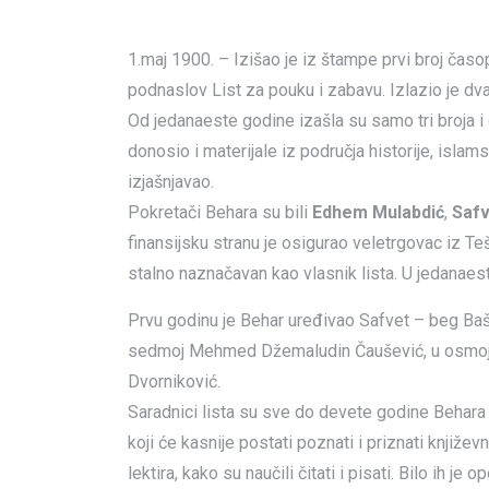
1.maj 1900. – Izišao je iz štampe prvi broj čas
podnaslov List za pouku i zabavu. Izlazio je dv
Od jedanaeste godine izašla su samo tri broja i on
donosio i materijale iz područja historije, islams
izjašnjavao.
Pokretači Behara su bili
Edhem Mulabdić
,
Safv
finansijsku stranu je osigurao veletrgovac iz T
stalno naznačavan kao vlasnik lista. U jedanaes
Prvu godinu je Behar uređivao Safvet – beg Baš
sedmoj Mehmed Džemaludin Čaušević, u osmoj M
Dvorniković.
Saradnici lista su sve do devete godine Behara b
koji će kasnije postati poznati i priznati knjiže
lektira, kako su naučili čitati i pisati. Bilo ih je o