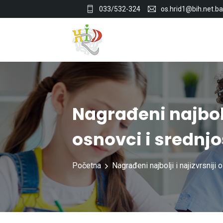
033/532-324
os.hrid1@bih.net.ba
Nagrađeni najbolji
osnovci i srednjo
Početna
Nagrađeni najbolji i najizvrsniji 