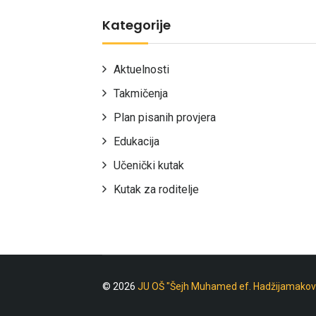
Kategorije
Aktuelnosti
Takmičenja
Plan pisanih provjera
Edukacija
Učenički kutak
Kutak za roditelje
© 2026
JU OŠ "Šejh Muhamed ef. Hadžijamakov