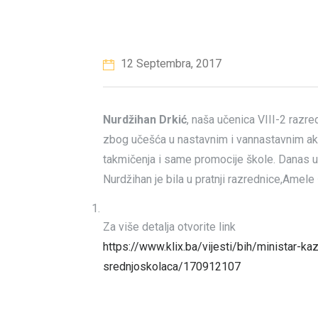
12 Septembra, 2017
Nurdžihan Drkić
, naša učenica VIII-2 razr
zbog učešća u nastavnim i vannastavnim ak
takmičenja i same promocije škole. Danas u
Nurdžihan je bila u pratnji razrednice,Amele 
Za više detalja otvorite link
https://www.klix.ba/vijesti/bih/ministar-ka
srednjoskolaca/170912107