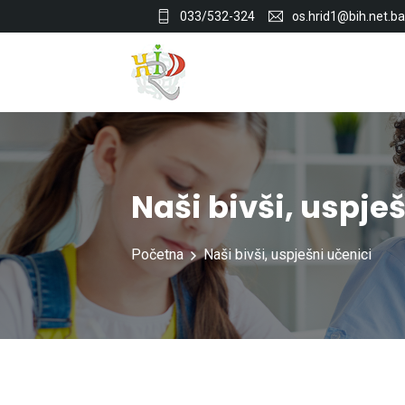
033/532-324
os.hrid1@bih.net.ba
Naši bivši, uspje
Početna
Naši bivši, uspješni učenici