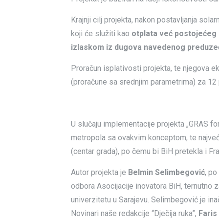
Krajnji cilj projekta, nakon postavljanja sol
koji će služiti kao
otplata već postojećeg
izlaskom iz dugova navedenog preduze
Proračun isplativosti projekta, te njegova 
(proračune sa srednjim parametrima) za 12 
U slučaju implementacije projekta „GRAS for
metropola sa ovakvim konceptom, te najveć
(centar grada), po čemu bi BiH pretekla i Fr
Autor projekta je
Belmin Selimbegović
, po
odbora Asocijacije inovatora BiH, ternutno
univerzitetu u Sarajevu. Selimbegović je ina
Novinari naše redakcije “Dječija ruka”,
Faris