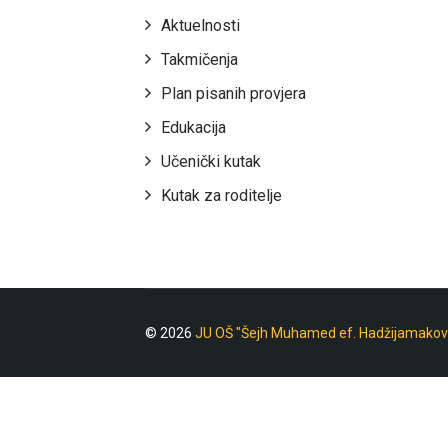
Aktuelnosti
Takmičenja
Plan pisanih provjera
Edukacija
Učenički kutak
Kutak za roditelje
© 2026
JU OŠ "Šejh Muhamed ef. Hadžijamakov