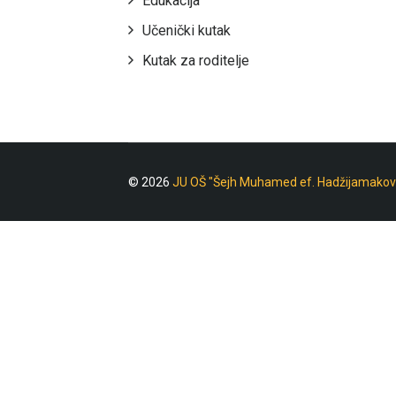
Edukacija
Učenički kutak
Kutak za roditelje
© 2026
JU OŠ "Šejh Muhamed ef. Hadžijamakov