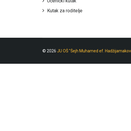
Učenički kutak
Kutak za roditelje
© 2026
JU OŠ "Šejh Muhamed ef. Hadžijamakov