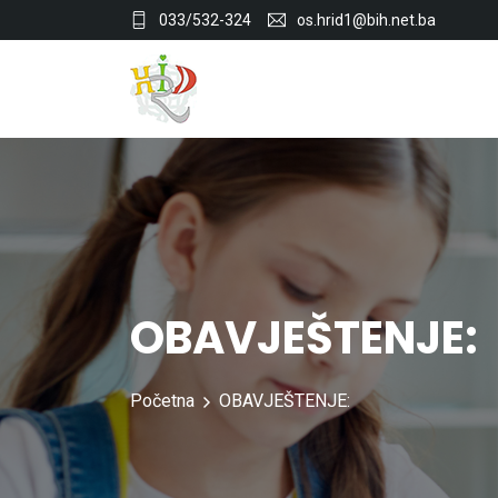
033/532-324
os.hrid1@bih.net.ba
OBAVJEŠTENJE:
Početna
OBAVJEŠTENJE: