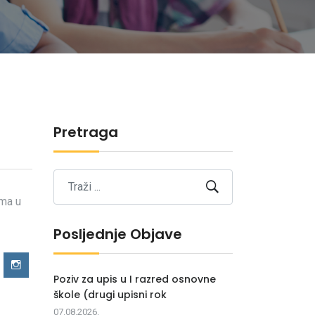
Pretraga
ama u
Posljednje Objave
Poziv za upis u I razred osnovne
škole (drugi upisni rok
07.08.2026.