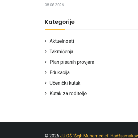
08.08.2026.
Kategorije
Aktuelnosti
Takmičenja
Plan pisanih provjera
Edukacija
Učenički kutak
Kutak za roditelje
© 2026
JU OŠ "Šejh Muhamed ef. Hadžijamakov