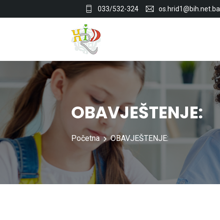
033/532-324
os.hrid1@bih.net.ba
OBAVJEŠTENJE:
Početna
OBAVJEŠTENJE: