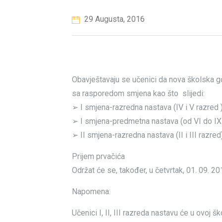
29 Augusta, 2016
Obavještavaju se učenici da nova školska g
sa rasporedom smjena kao što slijedi:
➢ I smjena-razredna nastava (IV i V razred )
➢ I smjena-predmetna nastava (od VI do IX r
➢ II smjena-razredna nastava (II i III razred
Prijem prvačića
Održat će se, također, u četvrtak, 01. 09. 20
Napomena:
Učenici I, II, III razreda nastavu će u ovoj šk