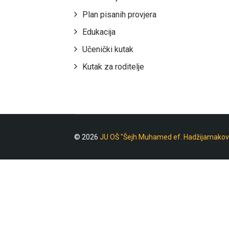
Plan pisanih provjera
Edukacija
Učenički kutak
Kutak za roditelje
© 2026
JU OŠ "Šejh Muhamed ef. Hadžijamakov