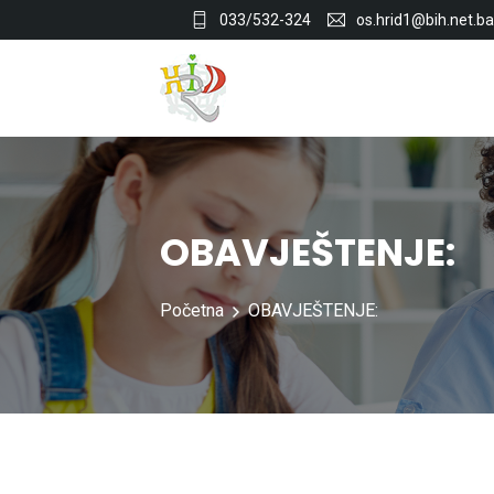
033/532-324
os.hrid1@bih.net.ba
OBAVJEŠTENJE:
Početna
OBAVJEŠTENJE: