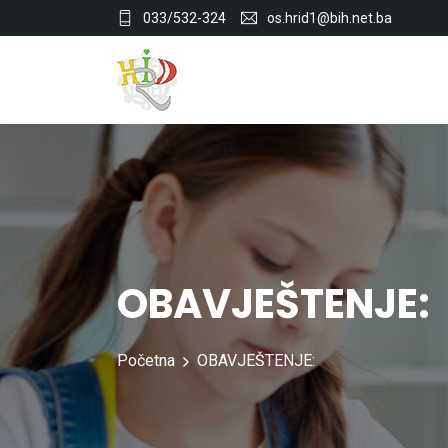
033/532-324
os.hrid1@bih.net.ba
OBAVJEŠTENJE:
Početna
OBAVJEŠTENJE: