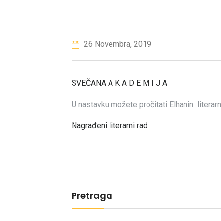
26 Novembra, 2019
SVEČANA A K A D E M I J A
U nastavku možete pročitati Elhanin literarni
Nagrađeni literarni rad
Pretraga