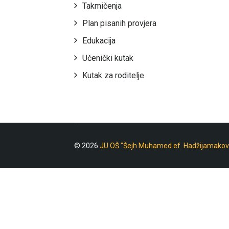
Takmičenja
Plan pisanih provjera
Edukacija
Učenički kutak
Kutak za roditelje
© 2026
JU OŠ "Šejh Muhamed ef. Hadžijamakov