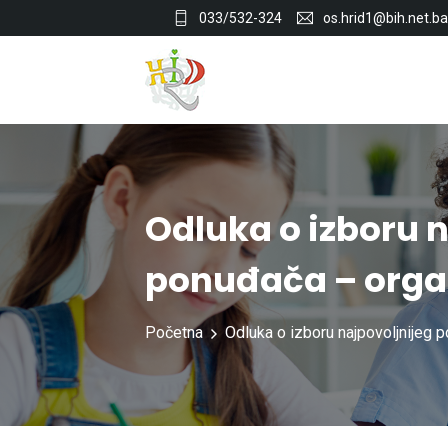
033/532-324
os.hrid1@bih.net.ba
Odluka o izboru 
ponuđača – organ
Početna
Odluka o izboru najpovoljnijeg 