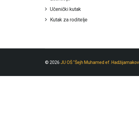
Učenički kutak
Kutak za roditelje
© 2026
JU OŠ "Šejh Muhamed ef. Hadžijamakov