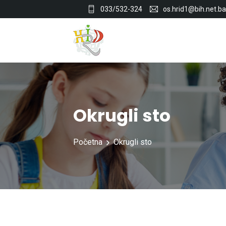
033/532-324
os.hrid1@bih.net.ba
Okrugli sto
Početna
Okrugli sto