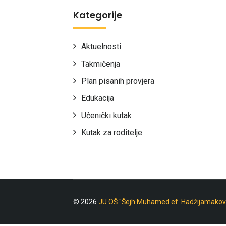
Kategorije
Aktuelnosti
Takmičenja
Plan pisanih provjera
Edukacija
Učenički kutak
Kutak za roditelje
© 2026
JU OŠ "Šejh Muhamed ef. Hadžijamakov