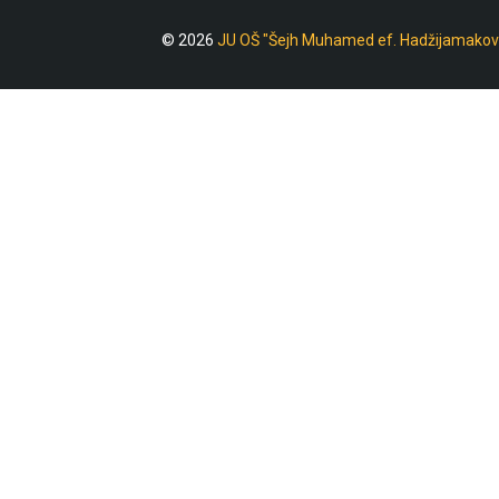
© 2026
JU OŠ "Šejh Muhamed ef. Hadžijamakov