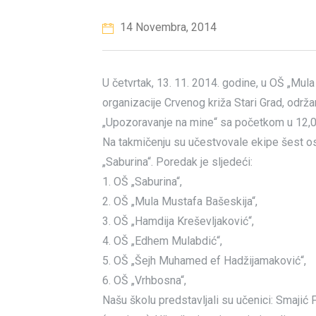
14 Novembra, 2014
U četvrtak, 13. 11. 2014. godine, u OŠ „Mula
organizacije Crvenog križa Stari Grad, održ
„Upozoravanje na mine“ sa početkom u 12,00
Na takmičenju su učestvovale ekipe šest os
„Saburina“. Poredak je sljedeći:
1. OŠ „Saburina“,
2. OŠ „Mula Mustafa Bašeskija“,
3. OŠ „Hamdija Kreševljaković“,
4. OŠ „Edhem Mulabdić“,
5. OŠ „Šejh Muhamed ef Hadžijamaković“,
6. OŠ „Vrhbosna“,
Našu školu predstavljali su učenici: Smajić