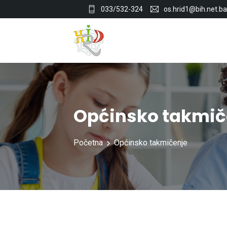
033/532-324
os.hrid1@bih.net.ba
Općinsko takmič
Početna
Općinsko takmičenje